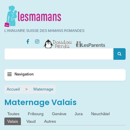
Aller
au
contenu
principal
L'ANNUAIRE SUISSE DES MAMANS ROMANDES
Rechercher
Rechercher
Navigation
≡
Navigation
principale
Fil
Accueil
Maternage
d'Ariane
Maternage Valais
Onglets
Toutes
Fribourg
Genève
Jura
Neuchâtel
principaux
Valais
Vaud
Autres