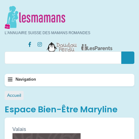
Aller
au
contenu
principal
L'ANNUAIRE SUISSE DES MAMANS ROMANDES
Rechercher
Rechercher
Navigation
≡
Navigation
principale
Fil
Accueil
d'Ariane
Espace Bien-Être Maryline
Valais