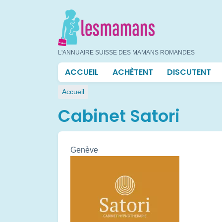
Aller
au
contenu
principal
L'ANNUAIRE SUISSE DES MAMANS ROMANDES
Navigation
ACCUEIL
ACHÈTENT
DISCUTENT
principale
Fil
Accueil
d'Ariane
Cabinet Satori
Genève