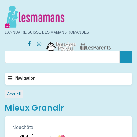
Aller
au
contenu
principal
L'ANNUAIRE SUISSE DES MAMANS ROMANDES
Rechercher
Rechercher
Navigation
≡
Navigation
principale
Fil
Accueil
d'Ariane
Mieux Grandir
Neuchâtel