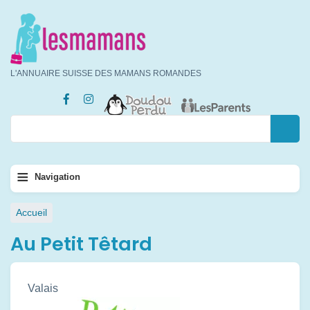
Aller
au
contenu
principal
L'ANNUAIRE SUISSE DES MAMANS ROMANDES
Rechercher
Rechercher
Navigation
≡
Navigation
principale
Fil
Accueil
d'Ariane
Au Petit Têtard
Valais