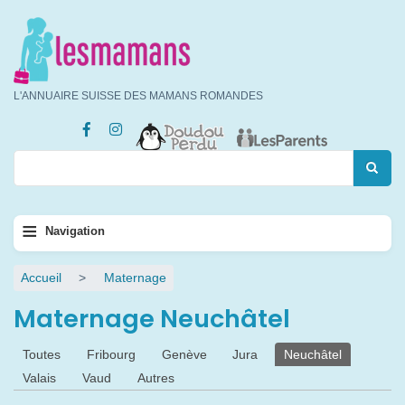
Aller
au
contenu
principal
L'ANNUAIRE SUISSE DES MAMANS ROMANDES
Rechercher
Rechercher
Navigation
≡
Navigation
principale
Fil
Accueil
Maternage
d'Ariane
Maternage Neuchâtel
Onglets
Toutes
Fribourg
Genève
Jura
Neuchâtel
principaux
Valais
Vaud
Autres