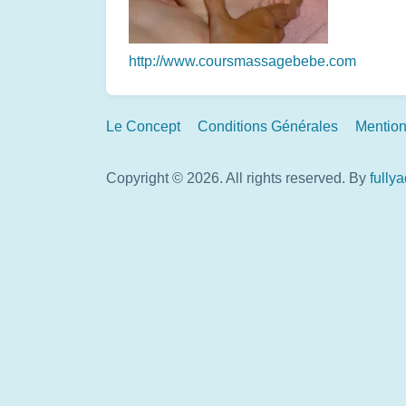
http://www.coursmassagebebe.com
Footer
Le Concept
Conditions Générales
Mention
Links
Copyright © 2026. All rights reserved.
By
fully