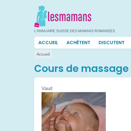
Aller
au
contenu
principal
L'ANNUAIRE SUISSE DES MAMANS ROMANDES
Navigation
ACCUEIL
ACHÈTENT
DISCUTENT
principale
Fil
Accueil
d'Ariane
Cours de massage 
Vaud