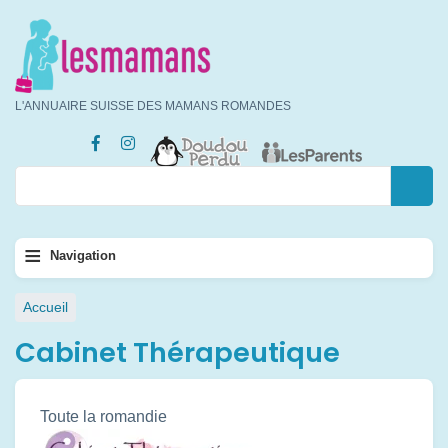
Aller
au
contenu
principal
L'ANNUAIRE SUISSE DES MAMANS ROMANDES
Rechercher
Rechercher
Navigation
≡
Navigation
principale
Fil
Accueil
d'Ariane
Cabinet Thérapeutique
Toute la romandie