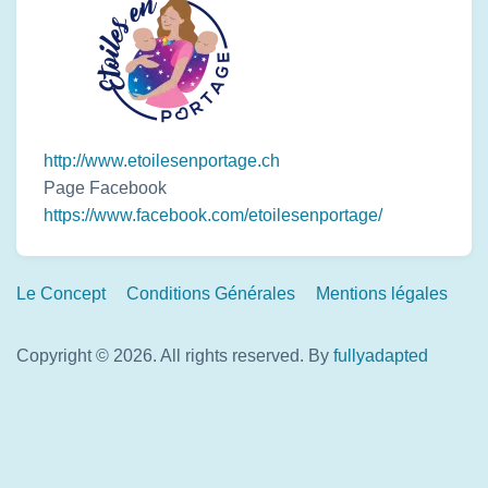
http://www.etoilesenportage.ch
Page Facebook
https://www.facebook.com/etoilesenportage/
Footer
Le Concept
Conditions Générales
Mentions légales
Links
Copyright © 2026. All rights reserved.
By
fullyadapted