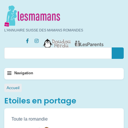
Aller
au
contenu
principal
L'ANNUAIRE SUISSE DES MAMANS ROMANDES
Rechercher
Rechercher
Navigation
≡
Navigation
principale
Fil
Accueil
d'Ariane
Etoiles en portage
Toute la romandie