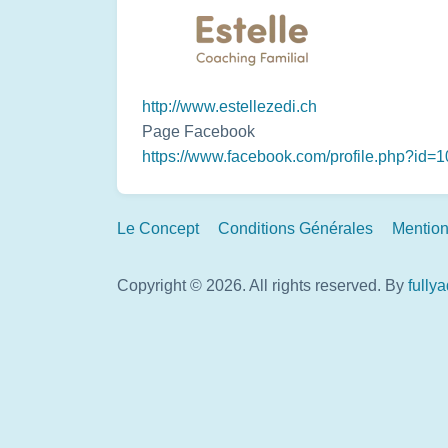
http://www.estellezedi.ch
Page Facebook
https://www.facebook.com/profile.php?id
Footer
Le Concept
Conditions Générales
Mention
Links
Copyright © 2026. All rights reserved.
By
fully