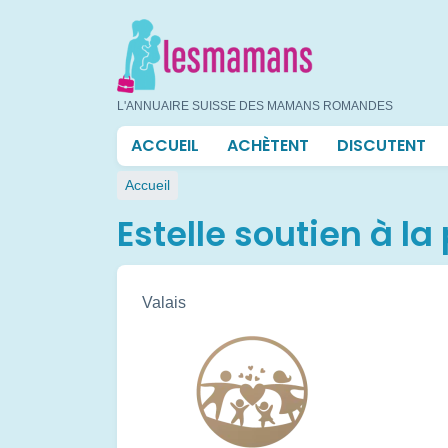
Aller
au
contenu
principal
L'ANNUAIRE SUISSE DES MAMANS ROMANDES
Navigation
ACCUEIL
ACHÈTENT
DISCUTENT
principale
Fil
Accueil
d'Ariane
Estelle soutien à la
Valais