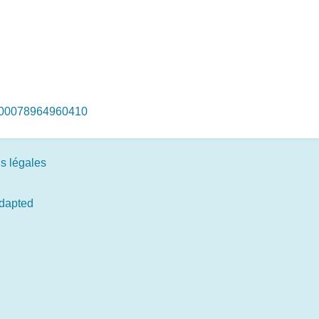
=100078964960410
s légales
adapted