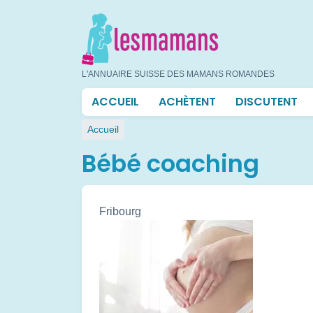
Aller
au
contenu
principal
L'ANNUAIRE SUISSE DES MAMANS ROMANDES
Navigation
ACCUEIL
ACHÈTENT
DISCUTENT
principale
Fil
Accueil
d'Ariane
Bébé coaching
Fribourg