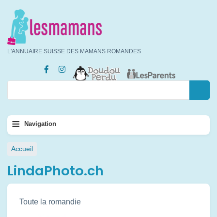
Aller
au
contenu
principal
L'ANNUAIRE SUISSE DES MAMANS ROMANDES
Rechercher
Rechercher
Navigation
≡
Navigation
principale
Fil
Accueil
d'Ariane
LindaPhoto.ch
Toute la romandie