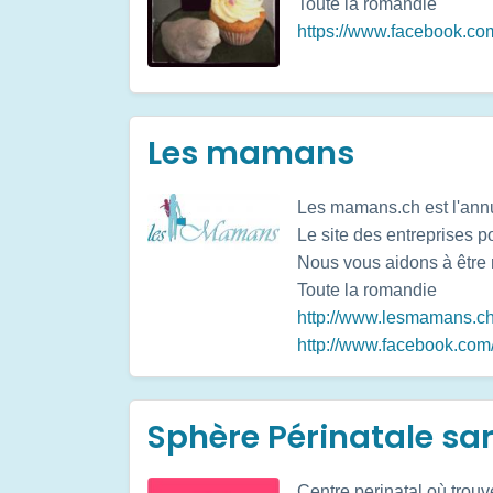
Toute la romandie
https://www.facebook.co
Les mamans
Les mamans.ch est l'an
Le site des entreprises 
Nous vous aidons à être 
Toute la romandie
http://www.lesmamans.ch
http://www.facebook.c
Sphère Périnatale sar
Centre perinatal où trouve