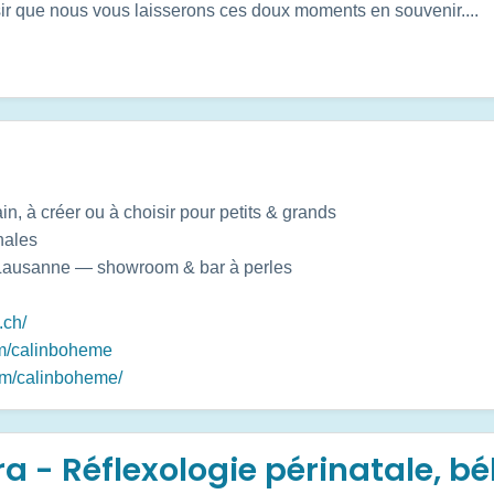
sir que nous vous laisserons ces doux moments en souvenir....
in, à créer ou à choisir pour petits & grands
nales
 Lausanne — showroom & bar à perles
.ch/
om/calinboheme
om/calinboheme/
a - Réflexologie périnatale, b