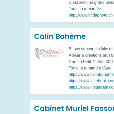
C'est avec un grand plai
Toute la romandie
http://www.lindaphoto.ch
Câlin Bohème
Bijoux sensoriels faits ma
Atelier & créations artisa
Rue du Petit-Chêne 30,
Toute la romandie
Vaud
https://www.calinboheme
https://www.facebook.c
https://www.instagram.c
Cabinet Muriel Fassor