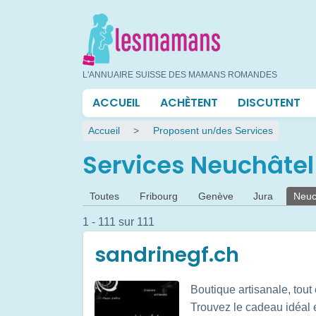
Aller
au
contenu
principal
L'ANNUAIRE SUISSE DES MAMANS ROMANDES
Navigation
ACCUEIL
ACHÈTENT
DISCUTENT
principale
Fil
Accueil
Proposent un/des Services
d'Ariane
Services Neuchâtel
Onglets
Toutes
Fribourg
Genève
Jura
Neuc
principaux
1 - 111 sur 111
sandrinegf.ch
Boutique artisanale, tout e
Trouvez le cadeau idéal et