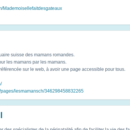
m/Mademoisellefaitdesgateaux
nuaire suisse des mamans romandes.
pour les mamans par les mamans.
référencée sur le web, à avoir une page accessible pour tous.
/
om/pages/lesmamansch/346298458832265
l
r des spécialistes de la périnatalité afin de faciliter la vie des 